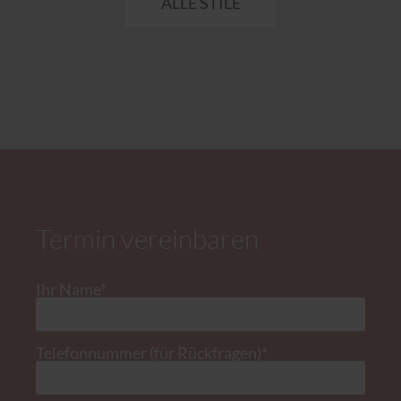
ALLE STILE
Termin vereinbaren
Pflichtfeld
Ihr Name
*
Pflichtfeld
Telefonnummer (für Rückfragen)
*