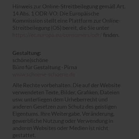
Hinweis zur Online-Streitbeilegung gemäß Art.
14 Abs. 1 ODR-VO: Die Europäische
Kommission stellt eine Plattform zur Online-
Streitbeilegung (OS) bereit, die Sie unter
https://ec.europa.eu/consumers/odr/
finden.
Gestaltung:
schöne|schöne
Büro für Gestaltung · Pirna
www.schoene-schoene.de
Alle Rechte vorbehalten. Die auf der Website
verwendeten Texte, Bilder, Grafiken, Dateien
usw. unterliegen dem Urheberrecht und
anderen Gesetzen zum Schutz des geistigen
Eigentums. Ihre Weitergabe, Veränderung,
gewerbliche Nutzung oder Verwendung in
anderen Websites oder Medien ist nicht
gestattet.