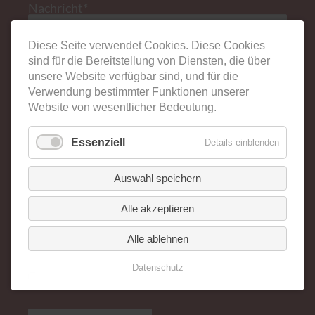
Pflichtfeld
Nachricht
*
Diese Seite verwendet Cookies. Diese Cookies
sind für die Bereitstellung von Diensten, die über
unsere Website verfügbar sind, und für die
Verwendung bestimmter Funktionen unserer
Website von wesentlicher Bedeutung.
Essenziell
Details einblenden
Auswahl speichern
Alle akzeptieren
Die
Datenschutzbestimmungen
habe ich gelesen und
akzeptiere diese durch absenden des Formulars. Bei
Fragen zum Datenschutz nutzen Sie die Email
Alle ablehnen
info@brautmoden-pirna.de
Datenschutz
Datenschutz gelesen und akzeptiert