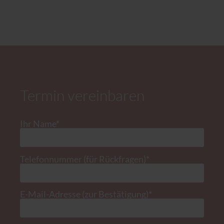
Termin vereinbaren
Pflichtfeld
Ihr Name
*
Pflichtfeld
Telefonnummer (für Rückfragen)
*
Pflichtfeld
E-Mail-Adresse (zur Bestätigung)
*